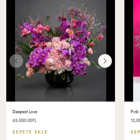
Deepest Love
Pink
Fiyat
Fiyat
65,000.00TL
12,0
SEPETE EKLE
SE