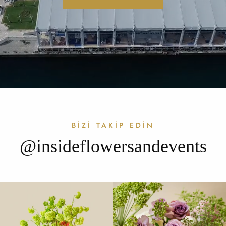
BİZİ TAKİP EDİN
@insideflowersandevents