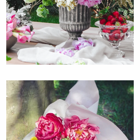
AYNI GÜN TESLIMAT
Zamansız
Aranjmanlar
ALIŞVERIŞE BAŞLA