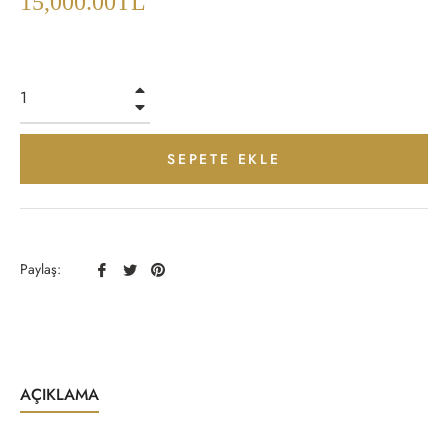
15,000.00TL
+
−
SEPETE EKLE
Facebook
Twitter
Pinterest
Paylaş:
Paylaş
Paylaş
Paylaş
AÇIKLAMA