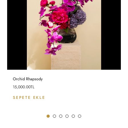
Orchid Rhapsody
Fiyat
15,000.00TL
SEPETE EKLE