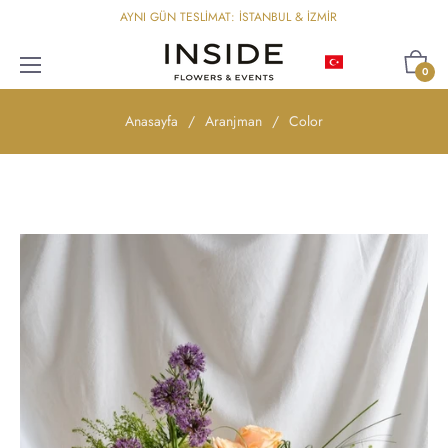
AYNI GÜN TESLİMAT: İSTANBUL & İZMİR
Türkçe
Sepet
0
Anasayfa
/
Aranjman
/
Color