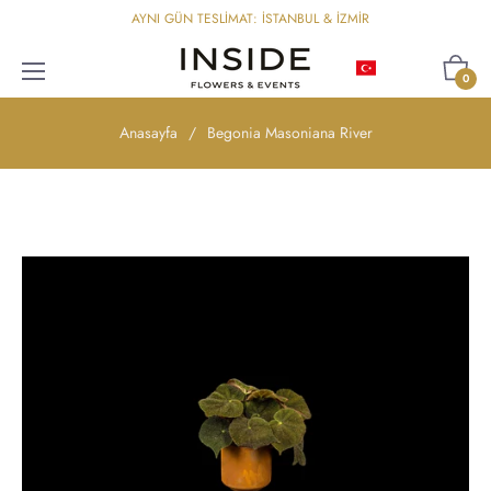
AYNI GÜN TESLİMAT: İSTANBUL & İZMİR
Türkçe
Sepet
0
Anasayfa
/
Begonia Masoniana River