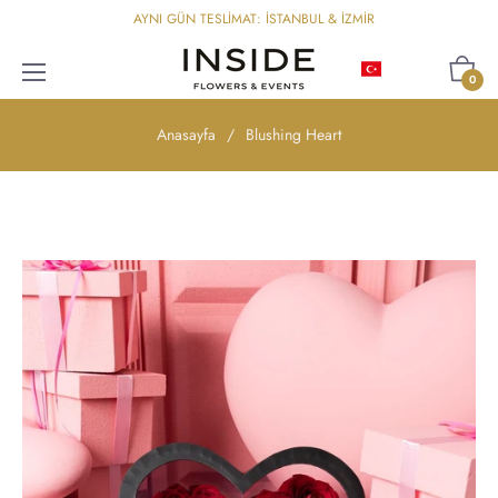
AYNI GÜN TESLİMAT: İSTANBUL & İZMİR
Türkçe
Sepet
0
Anasayfa
/
Blushing Heart