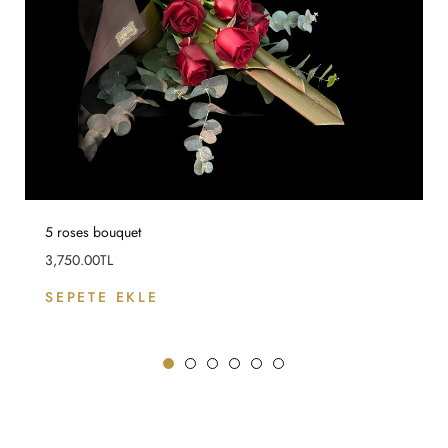
5 roses bouquet
Fiyat
3,750.00TL
SEPETE EKLE