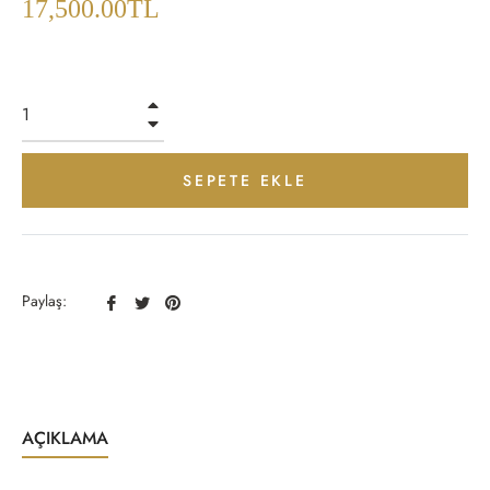
17,500.00TL
+
−
SEPETE EKLE
Facebook
Twitter
Pinterest
Paylaş:
Paylaş
Paylaş
Paylaş
AÇIKLAMA