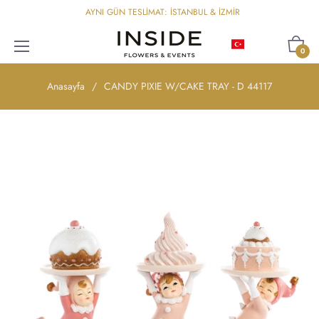
AYNI GÜN TESLİMAT: İSTANBUL & İZMİR
Türkçe
Sepet
0
Anasayfa
/
CANDY PIXIE W/CAKE TRAY - D 44117