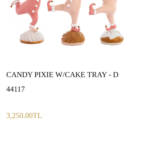
CANDY PIXIE W/CAKE TRAY - D
44117
Fiyat
3,250.00TL