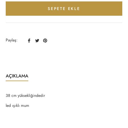
SEPETE EKLE
Facebook
Twitter
Pinterest
Paylaş:
Paylaş
Paylaş
Paylaş
AÇIKLAMA
38 cm yüksekliğindedir
led ışıklı mum