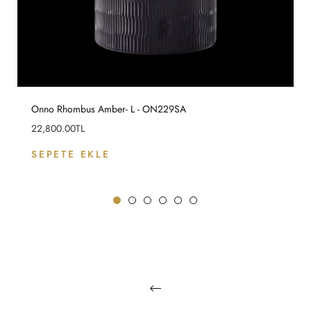
Onno Rhombus Amber- L - ON229SA
Fiyat
22,800.00TL
SEPETE EKLE