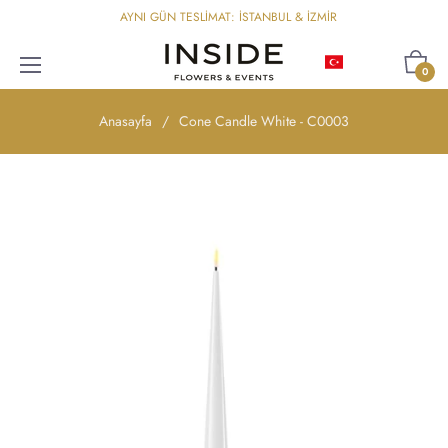
AYNI GÜN TESLİMAT: İSTANBUL & İZMİR
Türkçe
Sepet
0
Anasayfa
/
Cone Candle White - C0003