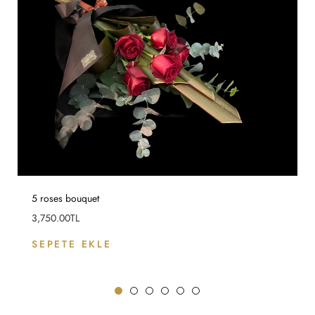
5 roses bouquet
Fiyat
3,750.00TL
SEPETE EKLE