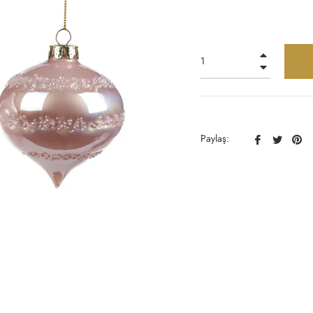
+
−
Facebook
Twitter
Pin
Paylaş:
Paylaş
Paylaş
Pa