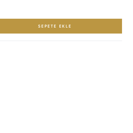
SEPETE EKLE
terest
ylaş