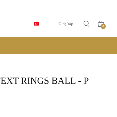
Türkçe
Giriş Yap
Sepet
0
TEXT RINGS BALL - P