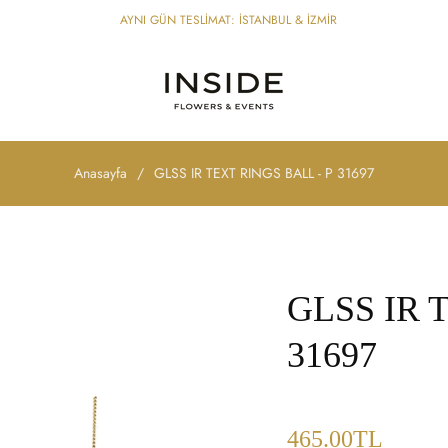
AYNI GÜN TESLİMAT: İSTANBUL & İZMİR
Anasayfa
/
GLSS IR TEXT RINGS BALL - P 31697
GLSS IR 
31697
Fiyat
465.00TL