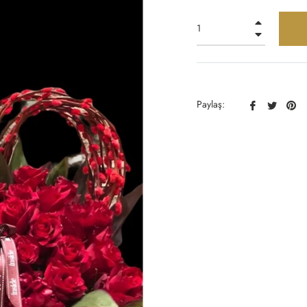
+
−
Facebook
Twitter
Pin
Paylaş:
Paylaş
Paylaş
Pa