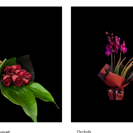
uquet
Orchids