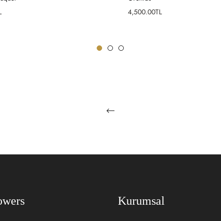
Fiyat
L
4,500.00TL
 EKLE
SEPETE EKLE
owers
Kurumsal