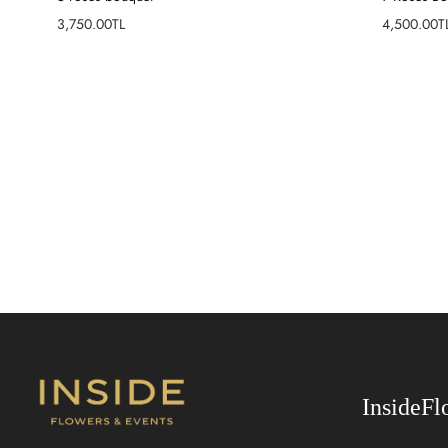
Fiyat
Fiyat
3,750.00TL
4,500.00T
SEPETE EKLE
SEPETE
InsideFl