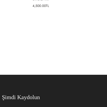
Fiyat
4,500.00TL
SEPETE EKLE
Şimdi Kaydolun