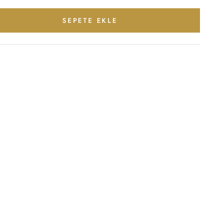
SEPETE EKLE
terest
ylaş