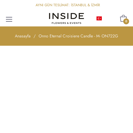
AYNI GÜN TESLİMAT: İSTANBUL & İZMİR
Türkçe
Sepet
0
Anasayfa
/
Onno Eternal Croisiere Candle - M- ON722G