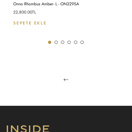
Onno Rhombus Amber- L - ON229SA
Fiyat
22,800.00TL
SEPETE EKLE