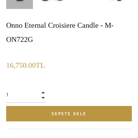
Onno Eternal Croisiere Candle - M-
ON722G
Fiyat
16,750.00TL
+
−
SEPETE EKLE