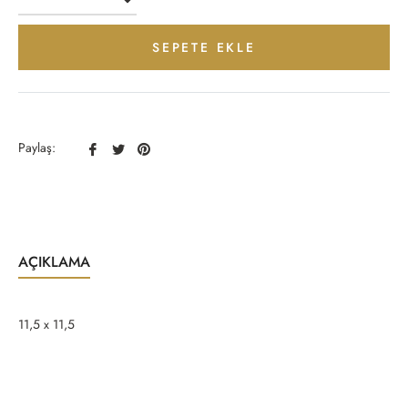
SEPETE EKLE
Facebook
Twitter
Pinterest
Paylaş:
Paylaş
Paylaş
Paylaş
AÇIKLAMA
11,5 x 11,5