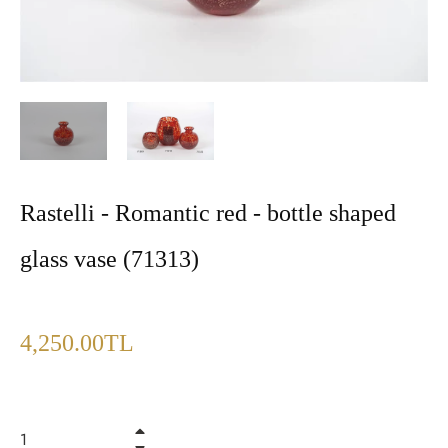
Rastelli - Romantic red - bottle shaped
glass vase (71313)
Fiyat
4,250.00TL
+
−