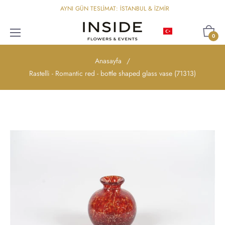
AYNI GÜN TESLİMAT: İSTANBUL & İZMİR
Türkçe
Sepet
0
Anasayfa
/
Rastelli - Romantic red - bottle shaped glass vase (71313)