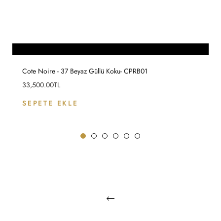
Cote Noire - 37 Beyaz Güllü Koku- CPRB01
Fiyat
33,500.00TL
SEPETE EKLE