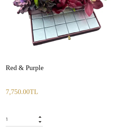
Red & Purple
Fiyat
7,750.00TL
+
−