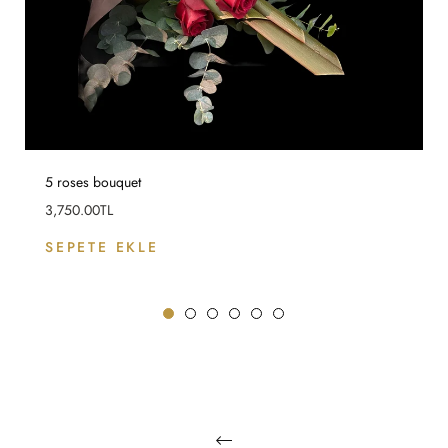
5 roses bouquet
Fiyat
3,750.00TL
SEPETE EKLE