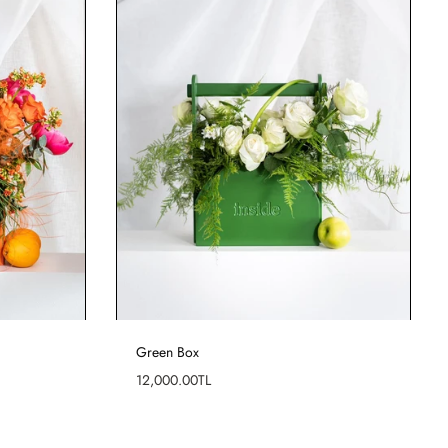
Green Box
Fiyat
12,000.00TL