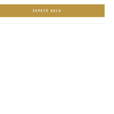
SEPETE EKLE
terest
ylaş