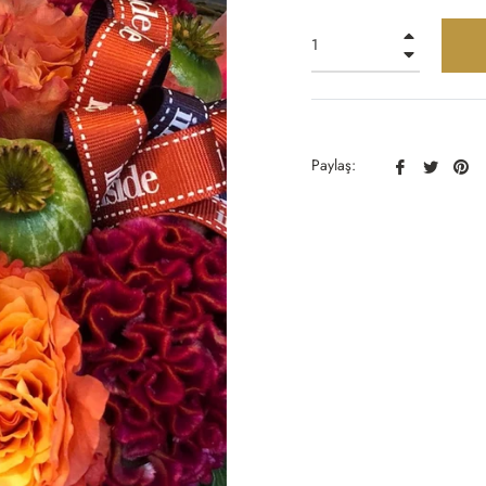
+
−
Facebook
Twitter
Pin
Paylaş:
Paylaş
Paylaş
Pa