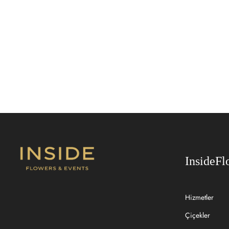
SEPETE EKLE
SEPETE
InsideFl
Hizmetler
Çiçekler