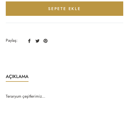
SEPETE EKLE
Facebook
Twitter
Pinterest
Paylaş:
Paylaş
Paylaş
Paylaş
AÇIKLAMA
Teraryum çeşitlerimiz...